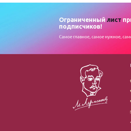
Ограниченный
лист
пр
подписчиков!
Самое главное, самое нужное, сам