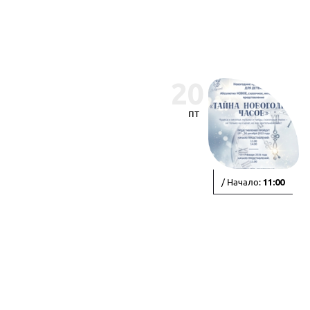
20
пт
/ Начало:
11:00