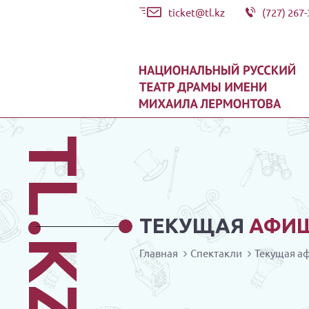
ticket@tl.kz
(727) 267-
TL.KZ
ТЕКУЩАЯ
АФИ
Главная
Спектакли
Текущая а