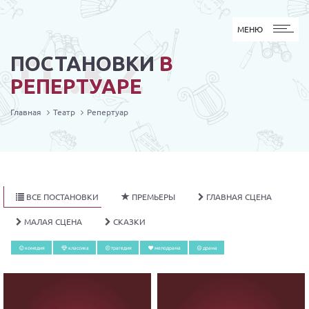
МЕНЮ
МЕНЮ
TL.KZ
ПОСТАНОВКИ
В
РЕПЕРТУАРЕ
Главная
Театр
Репертуар
ВСЕ ПОСТАНОВКИ
ПРЕМЬЕРЫ
ГЛАВНАЯ СЦЕНА
МАЛАЯ СЦЕНА
СКАЗКИ
комедия
классика
трагедия
мелодрама
драма