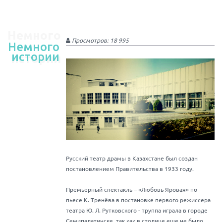
Немного
Просмотров: 18 995
Немного
истории
истории
Русский театр драмы в Казахстане был создан
постановлением Правительства в 1933 году.
Премьерный спектакль – «Любовь Яровая» по
пьесе К. Тренёва в постановке первого режиссера
театра Ю. Л. Рутковского - труппа играла в городе
Семипалатинске, так как в столице еще не было