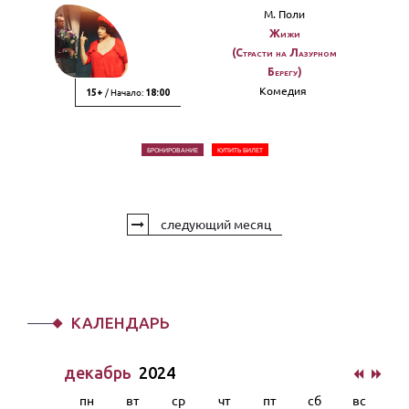
М. Поли
Жижи
(Страсти на Лазурном
Берегу)
Комедия
/ Начало:
15+
18:00
БРОНИРОВАНИЕ
КУПИТЬ БИЛЕТ
следующий месяц
КАЛЕНДАРЬ
декабрь
2024
пн
вт
ср
чт
пт
сб
вс