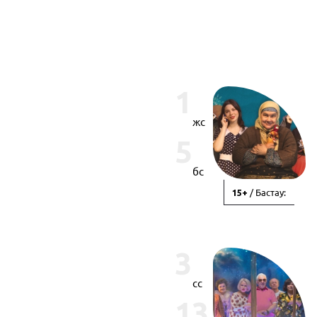
1
жс
5
бс
/ Бастау:
15+
3
сс
13