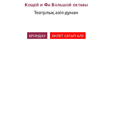
Кощей и Фа Большой октавы
Театрлық әзiл-думан
БРОНДАУ
БИЛЕТ САТЫП АЛУ