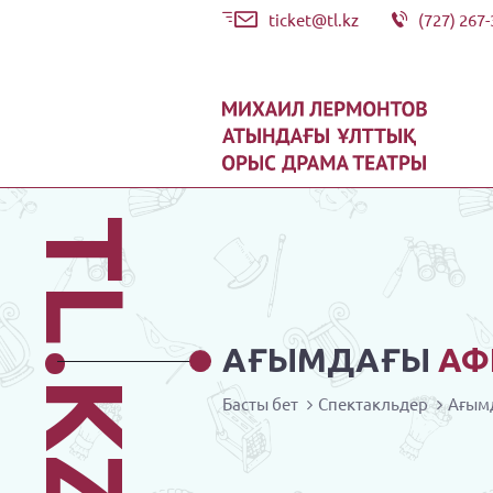
ticket@tl.kz
(727) 267-
TL.KZ
АҒЫМДАҒЫ
АФ
Басты бет
Спектакльдер
Ағым