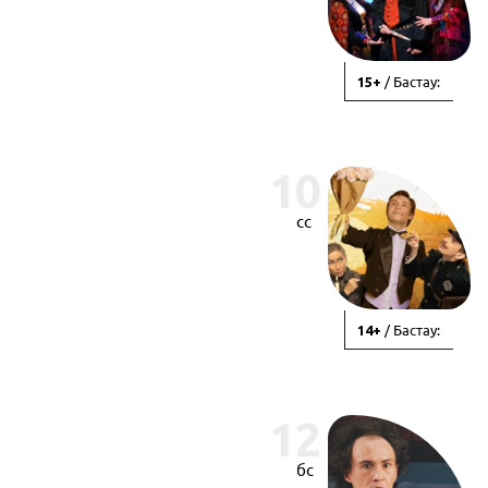
/ Бастау:
15+
10
сс
/ Бастау:
14+
12
бс