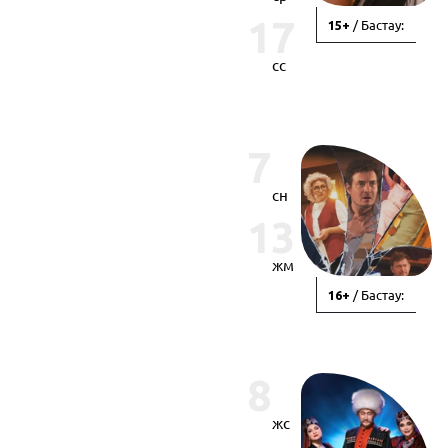
17
/ Бастау:
15+
сс
7
сн
13
жм
/ Бастау:
16+
8
жс