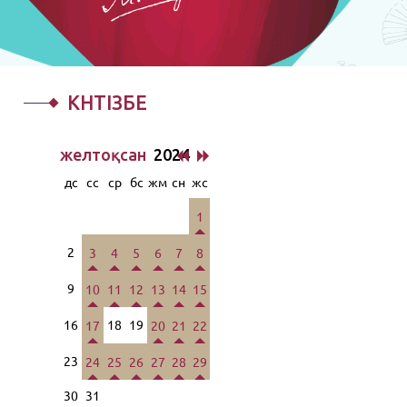
КҮНТІЗБЕ
желтоқсан
2024
дс
сс
ср
бс
жм
сн
жс
1
2
3
4
5
6
7
8
9
10
11
12
13
14
15
16
18
19
17
20
21
22
23
24
25
26
27
28
29
30
31