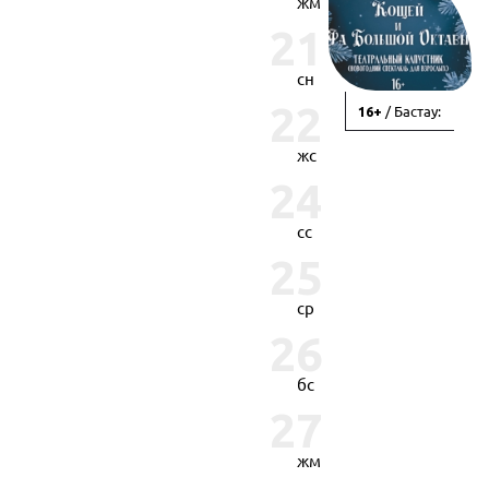
жм
21
сн
22
/ Бастау:
16+
жс
24
сс
25
ср
26
бс
27
жм