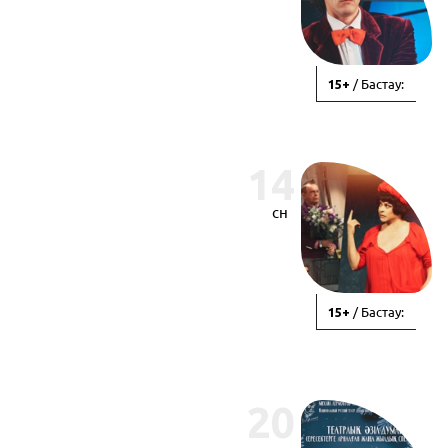
/ Бастау:
15+
14
сн
/ Бастау:
15+
20