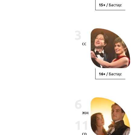
/ Бастау:
15+
3
сс
/ Бастау:
16+
6
жм
11
ср