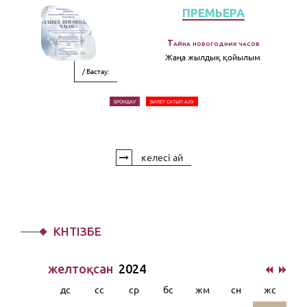
ПРЕМЬЕРА
Тайна новогодних часов
Жаңа жылдық қойылым
/ Бастау:
БРОНДАУ
БИЛЕТ САТЫП АЛУ
келесі ай
КҮНТІЗБЕ
желтоқсан
2024
дс
сс
ср
бс
жм
сн
жс