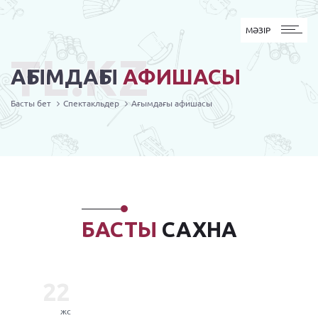
MӘЗІР
МӘЗІР
TL.KZ
АҒЫМДАҒЫ
АФИШАСЫ
Басты бет
Спектакльдер
Ағымдағы афишасы
БАСТЫ
САХНА
22
жс