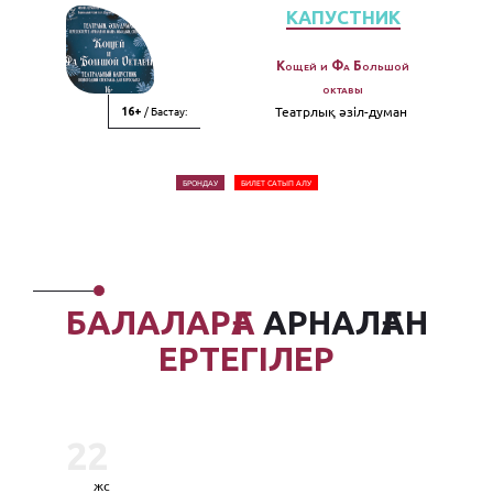
КАПУСТНИК
Кощей и Фа Большой
октавы
/ Бастау:
Театрлық әзiл-думан
16+
БРОНДАУ
БИЛЕТ САТЫП АЛУ
БАЛАЛАРҒА
АРНАЛҒАН
ЕРТЕГІЛЕР
22
жс