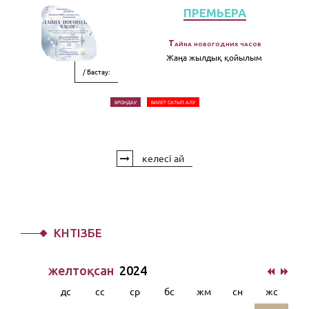
ПРЕМЬЕРА
Тайна новогодних часов
Жаңа жылдық қойылым
/ Бастау:
БРОНДАУ
БИЛЕТ САТЫП АЛУ
келесі ай
КҮНТІЗБЕ
желтоқсан
2024
дс
сс
ср
бс
жм
сн
жс