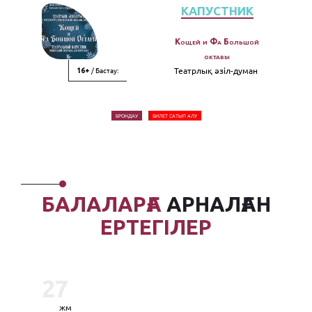
КАПУСТНИК
Кощей и Фа Большой
октавы
/ Бастау:
Театрлық әзiл-думан
16+
БРОНДАУ
БИЛЕТ САТЫП АЛУ
БАЛАЛАРҒА
АРНАЛҒАН
ЕРТЕГІЛЕР
27
жм