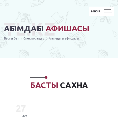
MӘЗІР
МӘЗІР
TL.KZ
АҒЫМДАҒЫ
АФИШАСЫ
Басты бет
Спектакльдер
Ағымдағы афишасы
БАСТЫ
САХНА
27
жм