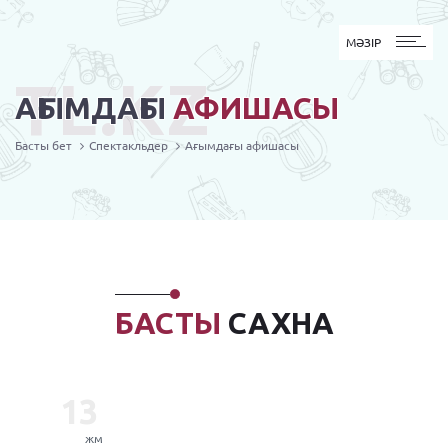
MӘЗІР
МӘЗІР
TL.KZ
АҒЫМДАҒЫ
АФИШАСЫ
Басты бет
Спектакльдер
Ағымдағы афишасы
БАСТЫ
САХНА
13
жм