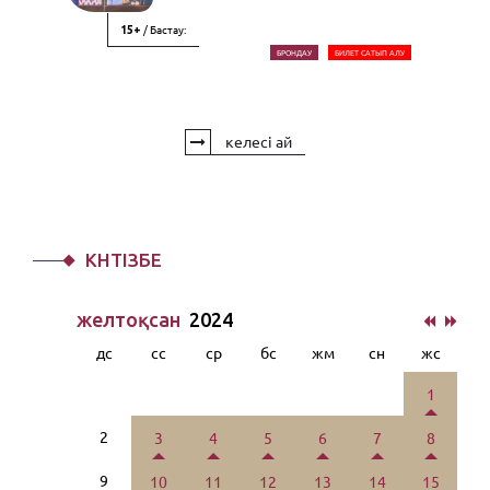
/ Бастау:
15+
БРОНДАУ
БИЛЕТ САТЫП АЛУ
келесі ай
КҮНТІЗБЕ
желтоқсан
2024
дс
сс
ср
бс
жм
сн
жс
1
2
3
4
5
6
7
8
9
10
11
12
13
14
15