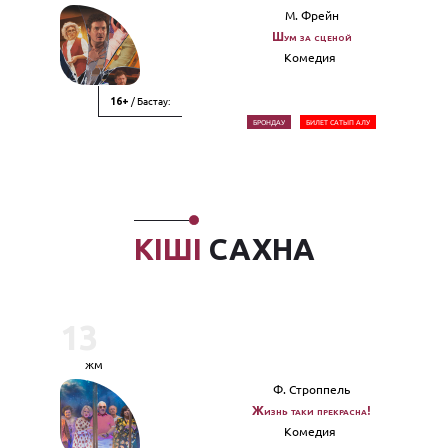
М. Фрейн
Шум за сценой
Комедия
/ Бастау:
16+
БРОНДАУ
БИЛЕТ САТЫП АЛУ
КІШІ
САХНА
13
жм
Ф. Строппель
Жизнь таки прекрасна!
Комедия