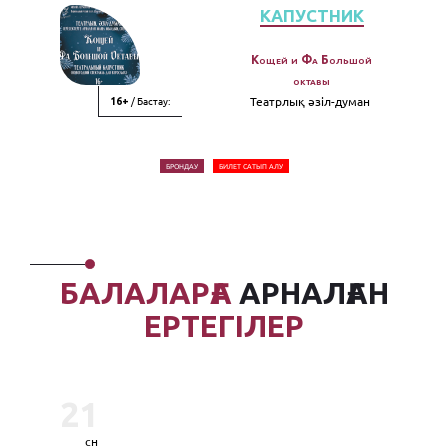
КАПУСТНИК
Кощей и Фа Большой
октавы
/ Бастау:
Театрлық әзiл-думан
16+
БРОНДАУ
БИЛЕТ САТЫП АЛУ
БАЛАЛАРҒА
АРНАЛҒАН
ЕРТЕГІЛЕР
21
сн