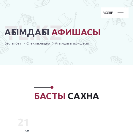
MӘЗІР
МӘЗІР
TL.KZ
АҒЫМДАҒЫ
АФИШАСЫ
Басты бет
Спектакльдер
Ағымдағы афишасы
БАСТЫ
САХНА
21
сн