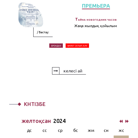
ПРЕМЬЕРА
Тайна новогодних часов
Жаңа жылдық қойылым
/ Бастау:
БРОНДАУ
БИЛЕТ САТЫП АЛУ
келесі ай
КҮНТІЗБЕ
желтоқсан
2024
дс
сс
ср
бс
жм
сн
жс