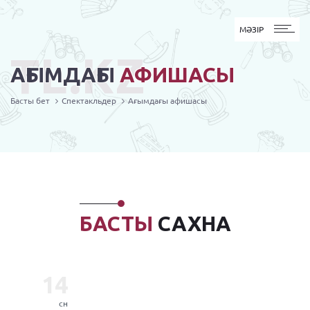
MӘЗІР
МӘЗІР
TL.KZ
АҒЫМДАҒЫ
АФИШАСЫ
Басты бет
Спектакльдер
Ағымдағы афишасы
БАСТЫ
САХНА
14
сн