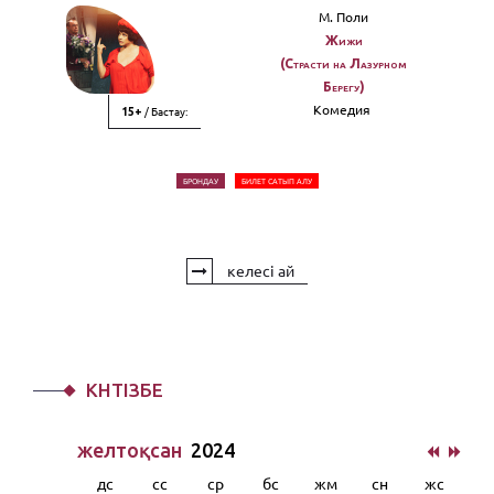
М. Поли
Жижи
(Страсти на Лазурном
Берегу)
Комедия
/ Бастау:
15+
БРОНДАУ
БИЛЕТ САТЫП АЛУ
келесі ай
КҮНТІЗБЕ
желтоқсан
2024
дс
сс
ср
бс
жм
сн
жс