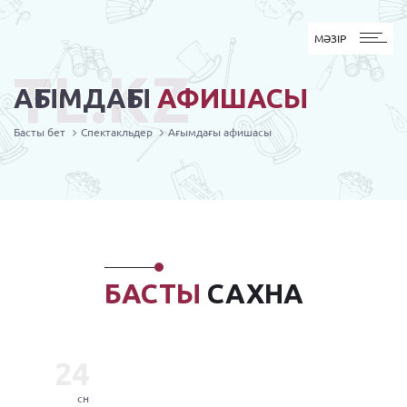
MӘЗІР
МӘЗІР
TL.KZ
АҒЫМДАҒЫ
АФИШАСЫ
Басты бет
Спектакльдер
Ағымдағы афишасы
БАСТЫ
САХНА
24
сн