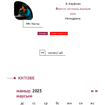
Б. Кауфман
Вверх по лестнице, ведущей
вниз
Мелодрама
/ Бастау:
14+
БРОНДАУ
БИЛЕТ САТЫП АЛУ
келесі ай
КҮНТІЗБЕ
мамыр
2025
маусым
дс
сс
ср
бс
жм
сн
жс