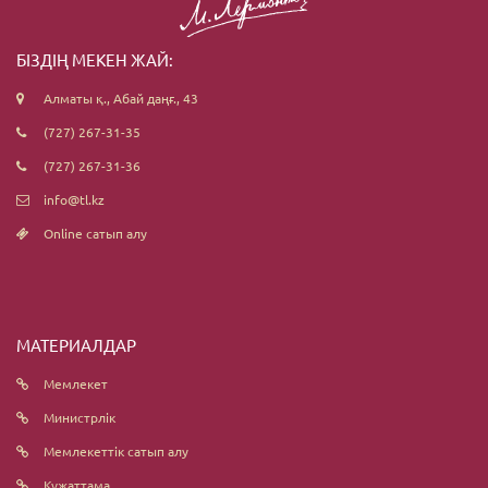
БІЗДІҢ МЕКЕН ЖАЙ:
Алматы қ., Абай даңғ., 43
(727) 267-31-35
(727) 267-31-36
info@tl.kz
Online сатып алу
МАТЕРИАЛДАР
Мемлекет
Министрлік
Мемлекеттік сатып алу
Құжаттама