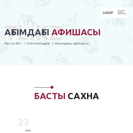
MӘЗІР
МӘЗІР
TL.KZ
АҒЫМДАҒЫ
АФИШАСЫ
Басты бет
Спектакльдер
Ағымдағы афишасы
БАСТЫ
САХНА
23
жм