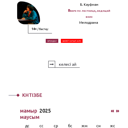
Б. Кауфман
Вверх по лестнице, ведущей
вниз
Мелодрама
/ Бастау:
14+
БРОНДАУ
БИЛЕТ САТЫП АЛУ
келесі ай
КҮНТІЗБЕ
мамыр
2025
маусым
дс
сс
ср
бс
жм
сн
жс