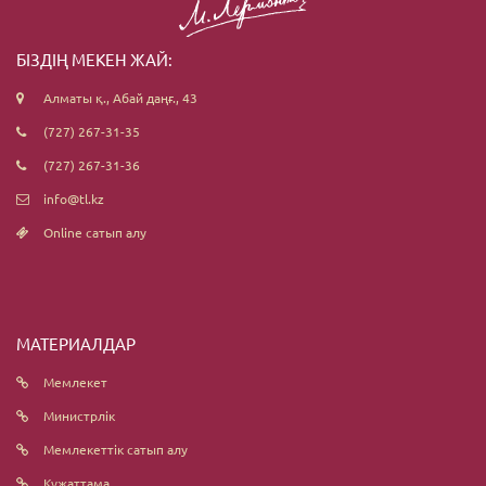
БІЗДІҢ МЕКЕН ЖАЙ:
Алматы қ., Абай даңғ., 43
(727) 267-31-35
(727) 267-31-36
info@tl.kz
Online сатып алу
МАТЕРИАЛДАР
Мемлекет
Министрлік
Мемлекеттік сатып алу
Құжаттама