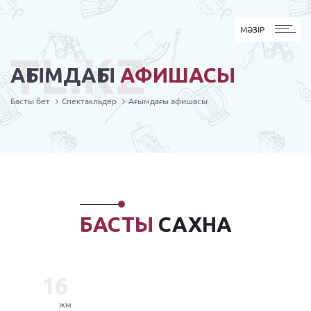
MӘЗІР
МӘЗІР
TL.KZ
АҒЫМДАҒЫ
АФИШАСЫ
Басты бет
Спектакльдер
Ағымдағы афишасы
БАСТЫ
САХНА
16
жм