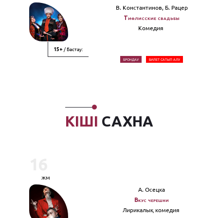
В. Константинов, Б. Рацер
Тифлисские свадьбы
Комедия
/ Бастау:
15+
БРОНДАУ
БИЛЕТ САТЫП АЛУ
КІШІ
САХНА
16
жм
А. Осецка
Вкус черешни
Лирикалық комедия