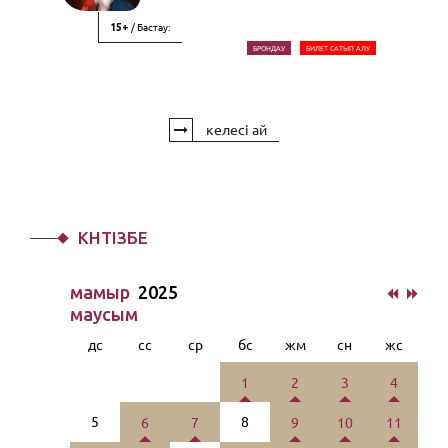
/ Бастау:
15+
БРОНДАУ
БИЛЕТ САТЫП АЛУ
келесі ай
КҮНТІЗБЕ
мамыр
2025
маусым
дс
сс
ср
бс
жм
сн
жс
1
2
3
4
5
8
6
7
9
10
11