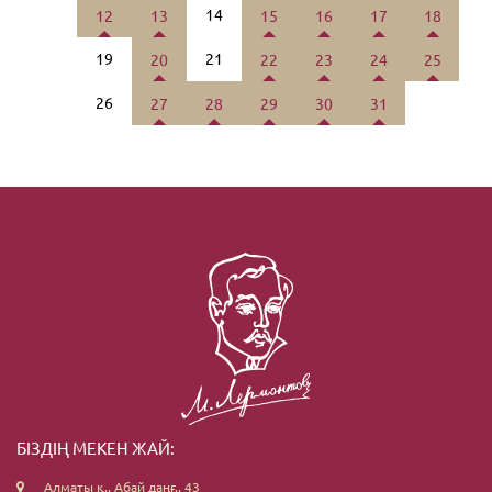
14
12
13
15
16
17
18
19
21
20
22
23
24
25
26
27
28
29
30
31
БІЗДІҢ МЕКЕН ЖАЙ:
Алматы қ., Абай даңғ., 43