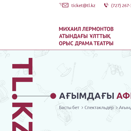
ticket@tl.kz
(727) 267-
TL.KZ
АҒЫМДАҒЫ
АФ
Басты бет
Спектакльдер
Ағым