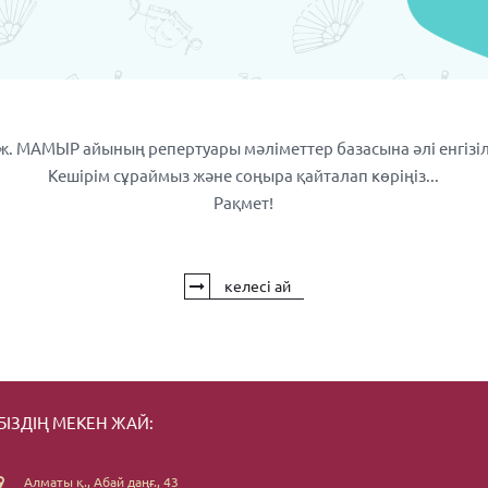
 ж. МАМЫР айының репертуары мәліметтер базасына әлі енгізіл
Кешірім сұраймыз және соңыра қайталап көріңіз...
Рақмет!
келесі ай
БІЗДІҢ МЕКЕН ЖАЙ:
Алматы қ., Абай даңғ., 43