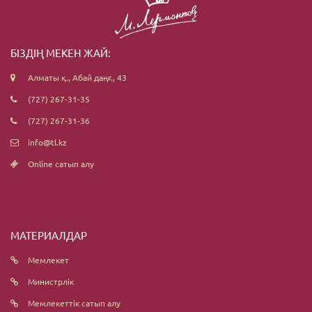
БІЗДІҢ МЕКЕН ЖАЙ:
Алматы қ., Абай даңғ., 43
(727) 267-31-35
(727) 267-31-36
info@tl.kz
Online сатып алу
МАТЕРИАЛДАР
Мемлекет
Министрлік
Мемлекеттік сатып алу