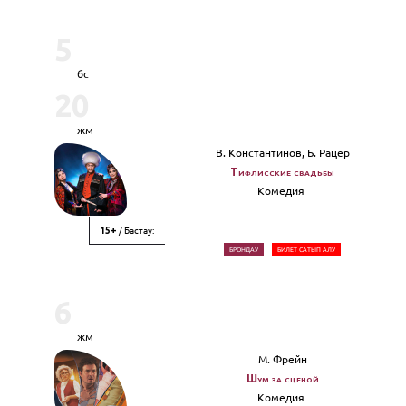
5
бс
20
жм
В. Константинов, Б. Рацер
Тифлисские свадьбы
Комедия
/ Бастау:
15+
БРОНДАУ
БИЛЕТ САТЫП АЛУ
6
жм
М. Фрейн
Шум за сценой
Комедия