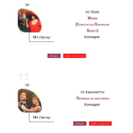
жс
М. Поли
Жижи
(Страсти на Лазурном
Берегу)
Комедия
/ Бастау:
15+
БРОНДАУ
БИЛЕТ САТЫП АЛУ
11
ср
М. Камолетти
Пижама на шестерых
Комедия
/ Бастау:
16+
БРОНДАУ
БИЛЕТ САТЫП АЛУ