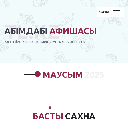
MӘЗІР
МӘЗІР
TL.KZ
АҒЫМДАҒЫ
АФИШАСЫ
Басты бет
Спектакльдер
Ағымдағы афишасы
МАУСЫМ
2025
БАСТЫ
САХНА