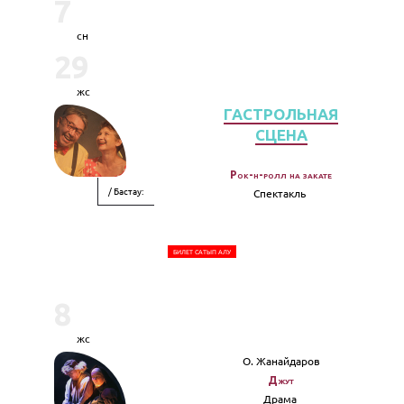
7
сн
29
жс
ГАСТРОЛЬНАЯ
СЦЕНА
Рок-н-ролл на закате
/ Бастау:
Спектакль
БИЛЕТ САТЫП АЛУ
8
жс
О. Жанайдаров
Джут
Драма