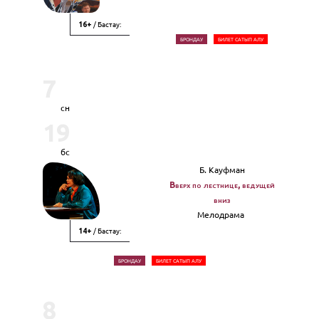
/ Бастау:
16+
БРОНДАУ
БИЛЕТ САТЫП АЛУ
7
сн
19
бс
Б. Кауфман
Вверх по лестнице, ведущей
вниз
Мелодрама
/ Бастау:
14+
БРОНДАУ
БИЛЕТ САТЫП АЛУ
8