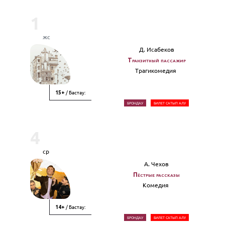
1
жс
Д. Исабеков
Транзитный пассажир
Трагикомедия
/ Бастау:
15+
БРОНДАУ
БИЛЕТ САТЫП АЛУ
4
ср
А. Чехов
Пёстрые рассказы
Комедия
/ Бастау:
14+
БРОНДАУ
БИЛЕТ САТЫП АЛУ