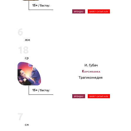
/ Бастау:
15+
БРОНДАУ
БИЛЕТ САТЫП АЛУ
6
жм
18
ср
И. Губач
Корсиканка
Трагикомедия
/ Бастау:
15+
БРОНДАУ
БИЛЕТ САТЫП АЛУ
7
сн