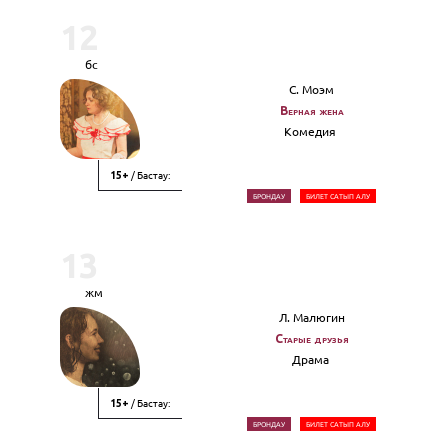
12
бс
С. Моэм
Верная жена
Комедия
/ Бастау:
15+
БРОНДАУ
БИЛЕТ САТЫП АЛУ
13
жм
Л. Малюгин
Старые друзья
Драма
/ Бастау:
15+
БРОНДАУ
БИЛЕТ САТЫП АЛУ