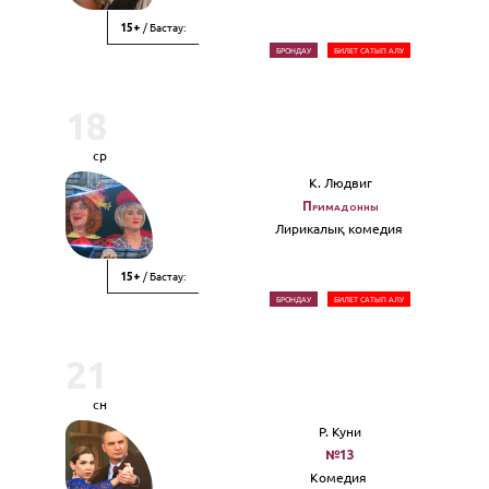
/ Бастау:
15+
БРОНДАУ
БИЛЕТ САТЫП АЛУ
18
ср
К. Людвиг
Примадонны
Лирикалық комедия
/ Бастау:
15+
БРОНДАУ
БИЛЕТ САТЫП АЛУ
21
сн
Р. Куни
№13
Комедия