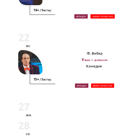
/ Бастау:
16+
БРОНДАУ
>БИЛЕТ САТЫП АЛУ
22
жс
Ф. Вебер
Ужин с дураком
Комедия
/ Бастау:
15+
БРОНДАУ
БИЛЕТ САТЫП АЛУ
27
жм
28
сн