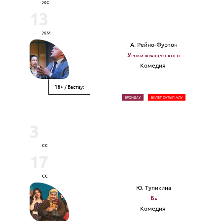
жс
13
жм
А. Рейно-Фуртон
Уроки французского
Комедия
/ Бастау:
16+
БРОНДАУ
БИЛЕТ САТЫП АЛУ
3
сс
17
сс
Ю. Тупикина
Ба
Комедия