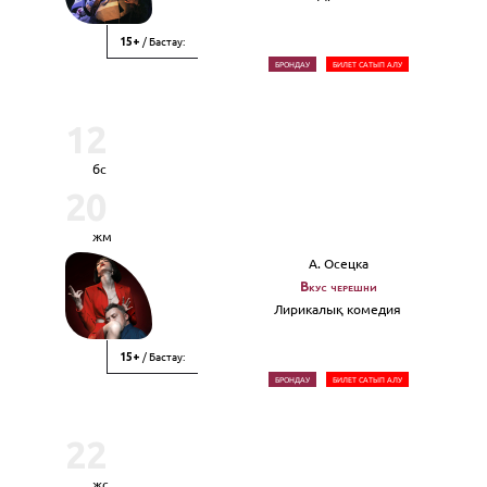
/ Бастау:
15+
БРОНДАУ
БИЛЕТ САТЫП АЛУ
12
бс
20
жм
А. Осецка
Вкус черешни
Лирикалық комедия
/ Бастау:
15+
БРОНДАУ
БИЛЕТ САТЫП АЛУ
22
жс