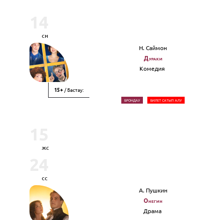
14
сн
Н. Саймон
Дураки
Комедия
/ Бастау:
15+
БРОНДАУ
БИЛЕТ САТЫП АЛУ
15
жс
24
сс
А. Пушкин
Онегин
Драма