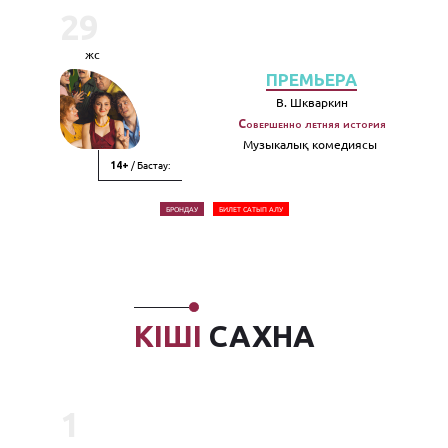
29
жс
ПРЕМЬЕРА
В. Шкваркин
Совершенно летняя история
Музыкалық комедиясы
/ Бастау:
14+
БРОНДАУ
БИЛЕТ САТЫП АЛУ
КІШІ
САХНА
1