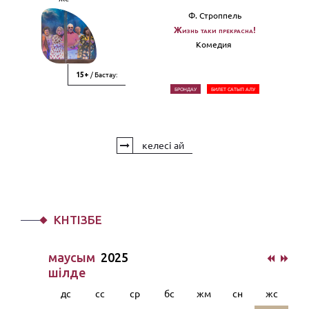
Ф. Строппель
Жизнь таки прекрасна!
Комедия
/ Бастау:
15+
БРОНДАУ
БИЛЕТ САТЫП АЛУ
келесі ай
КҮНТІЗБЕ
маусым
2025
шiлде
дс
сс
ср
бс
жм
сн
жс