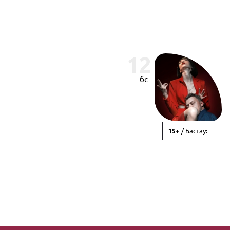
12
бс
/ Бастау:
15+