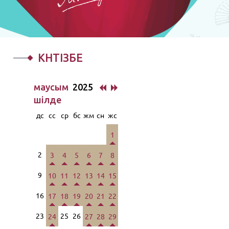
КҮНТІЗБЕ
маусым
2025
шiлде
дс
сс
ср
бс
жм
сн
жс
1
2
3
4
5
6
7
8
9
10
11
12
13
14
15
16
17
18
19
20
21
22
23
25
26
24
27
28
29