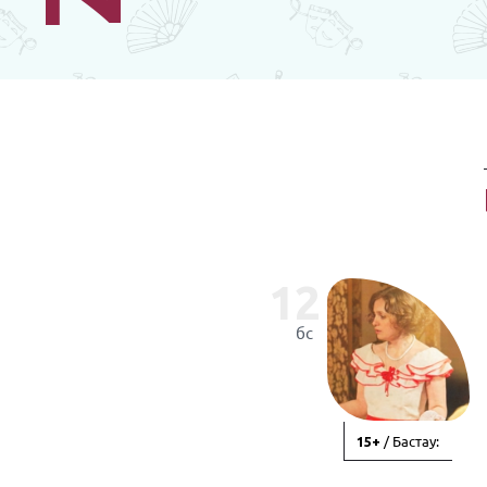
12
бс
/ Бастау:
15+