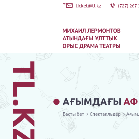
ticket@tl.kz
(727) 267-
TL.KZ
АҒЫМДАҒЫ
АФ
Басты бет
Спектакльдер
Ағым