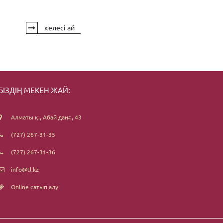
келесі ай
БІЗДІҢ МЕКЕН ЖАЙ:
Алматы қ., Абай даңғ., 43
(727) 267-31-35
(727) 267-31-36
info@tl.kz
Online сатып алу