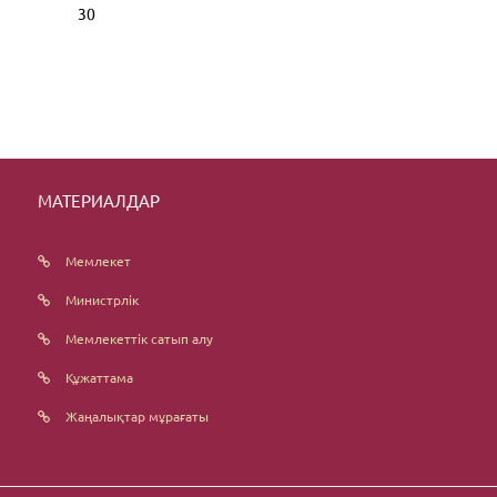
30
МАТЕРИАЛДАР
Мемлекет
Министрлік
Мемлекеттік сатып алу
Құжаттама
Жаңалықтар мұрағаты