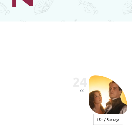
24
сс
/ Бастау:
15+