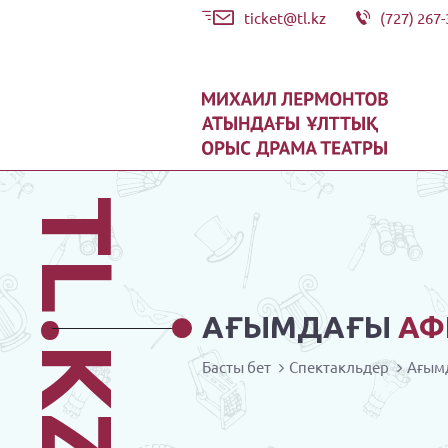
ticket@tl.kz
(727) 267-
TL.KZ
АҒЫМДАҒЫ
АФ
Басты бет
Спектакльдер
Ағым