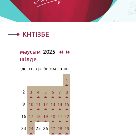
КҮНТІЗБЕ
маусым
2025
шiлде
дс
сс
ср
бс
жм
сн
жс
1
2
3
4
5
6
7
8
9
10
11
12
13
14
15
16
17
18
19
20
21
22
23
25
26
24
27
28
29