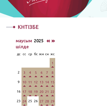
КҮНТІЗБЕ
маусым
2025
шiлде
дс
сс
ср
бс
жм
сн
жс
1
2
3
4
5
6
7
8
9
10
11
12
13
14
15
16
17
18
19
20
21
22
23
25
26
24
27
28
29