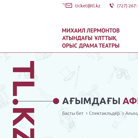
ticket@tl.kz
(727) 267-
TL.KZ
АҒЫМДАҒЫ
АФ
Басты бет
Спектакльдер
Ағым