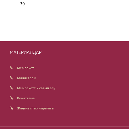
30
МАТЕРИАЛДАР
Мемлекет
Министрлік
Мемлекеттік сатып алу
Құжаттама
Жаңалықтар мұрағаты