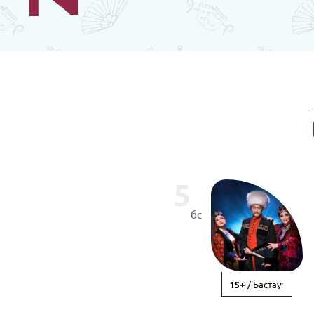
5
бс
/ Бастау:
15+