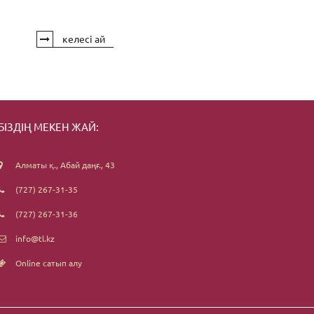
келесі ай
БІЗДІҢ МЕКЕН ЖАЙ:
Алматы қ., Абай даңғ., 43
(727) 267-31-35
(727) 267-31-36
info@tl.kz
Online сатып алу