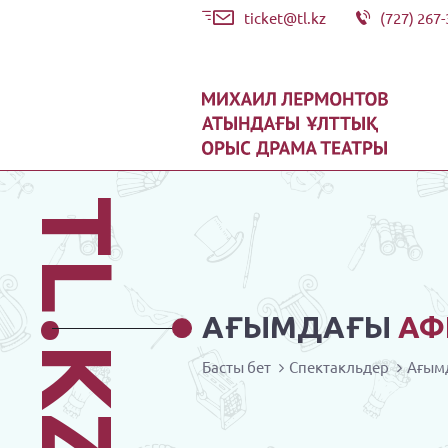
ticket@tl.kz
(727) 267-
TL.KZ
АҒЫМДАҒЫ
АФ
Басты бет
Спектакльдер
Ағым