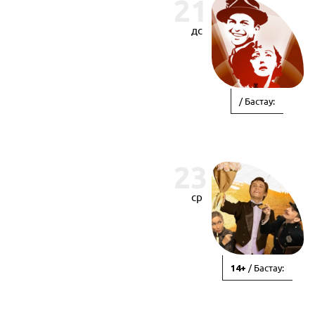
21
дс
/ Бастау:
23
ср
/ Бастау:
14+