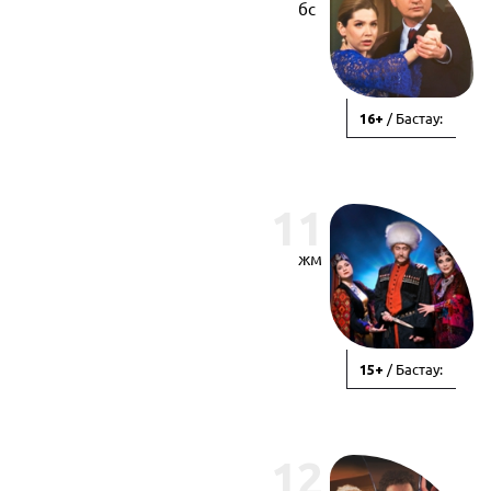
бс
/ Бастау:
16+
11
жм
/ Бастау:
15+
12