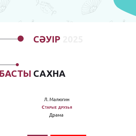
СӘУIР
2025
БАСТЫ
САХНА
Л. Малюгин
Старые друзья
Драма