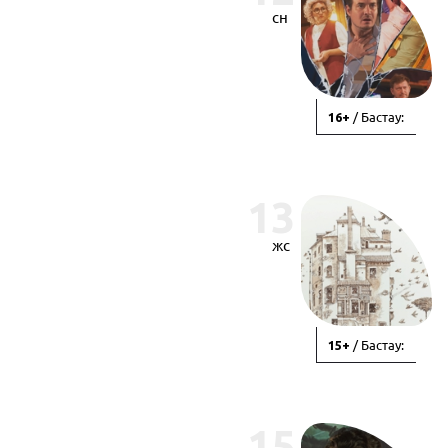
сн
/ Бастау:
16+
13
жс
/ Бастау:
15+
15