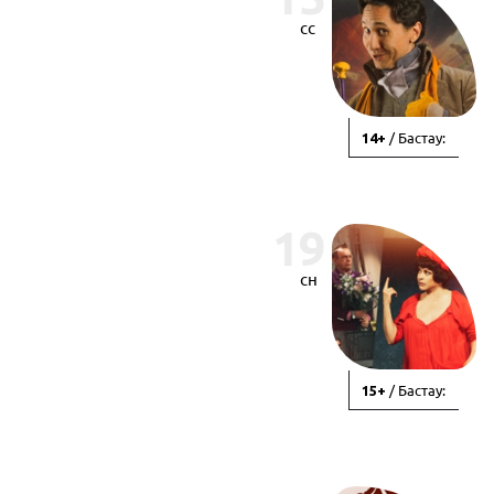
сс
/ Бастау:
14+
19
сн
/ Бастау:
15+