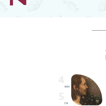
4
жм
5
сн