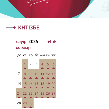
КҮНТІЗБЕ
сәуiр
2025
мамыр
дс
сс
ср
бс
жм
сн
жс
2
3
1
4
5
6
7
8
9
10
11
12
13
14
15
16
17
18
19
20
21
22
23
24
25
26
27
28
29
30