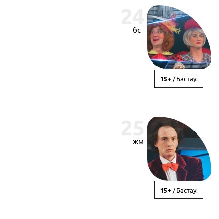
24
бс
/ Бастау:
15+
25
жм
/ Бастау:
15+