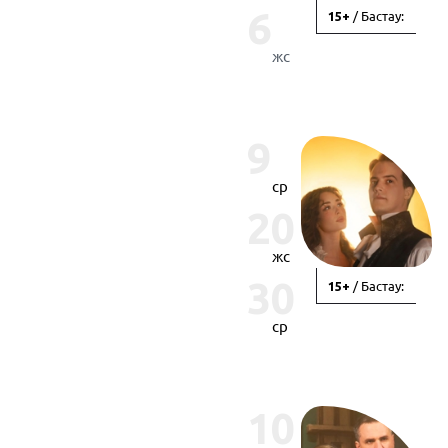
6
/ Бастау:
15+
жс
9
ср
20
жс
30
/ Бастау:
15+
ср
10