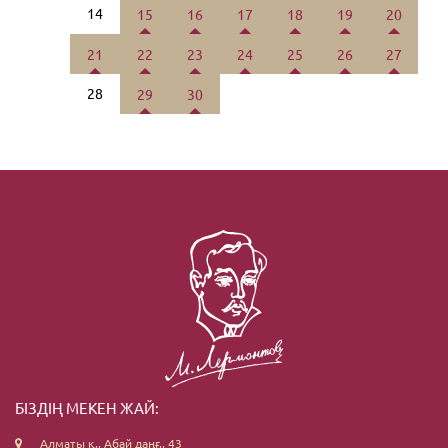
14
15
16
17
18
19
20
21
22
23
24
25
26
27
28
29
30
БІЗДІҢ МЕКЕН ЖАЙ:
Алматы қ., Абай даңғ., 43