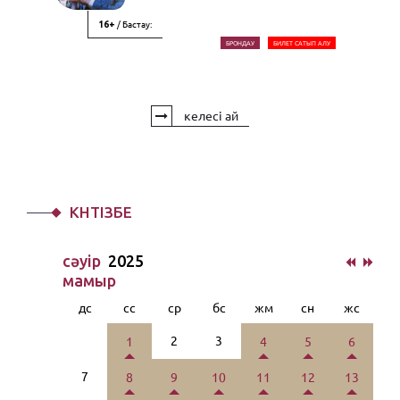
/ Бастау:
16+
БРОНДАУ
БИЛЕТ САТЫП АЛУ
келесі ай
КҮНТІЗБЕ
сәуiр
2025
мамыр
дс
сс
ср
бс
жм
сн
жс
2
3
1
4
5
6
7
8
9
10
11
12
13