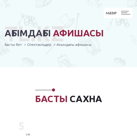
MӘЗІР
МӘЗІР
TL.KZ
АҒЫМДАҒЫ
АФИШАСЫ
Басты бет
Спектакльдер
Ағымдағы афишасы
БАСТЫ
САХНА
5
сн