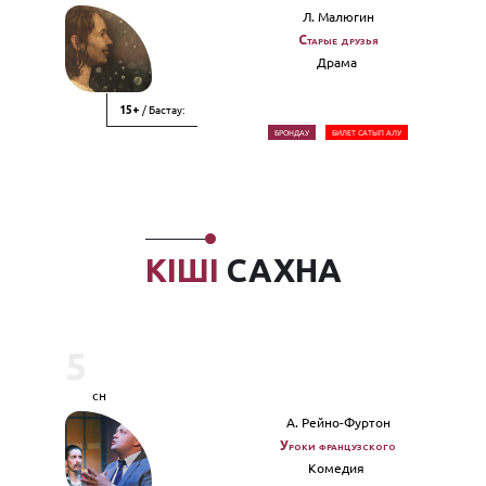
Л. Малюгин
Старые друзья
Драма
/ Бастау:
15+
БРОНДАУ
БИЛЕТ САТЫП АЛУ
КІШІ
САХНА
5
сн
А. Рейно-Фуртон
Уроки французского
Комедия