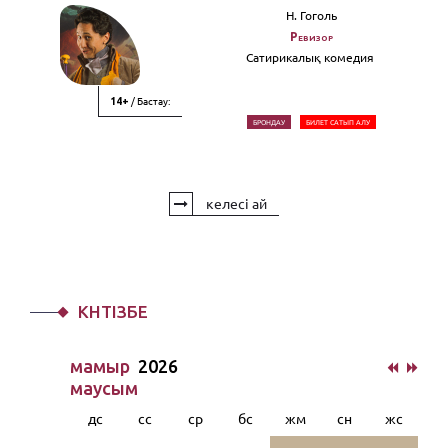
Н. Гоголь
Ревизор
Сатирикалық комедия
/ Бастау:
14+
БРОНДАУ
БИЛЕТ САТЫП АЛУ
келесі ай
КҮНТІЗБЕ
мамыр
2026
маусым
дс
сс
ср
бс
жм
сн
жс