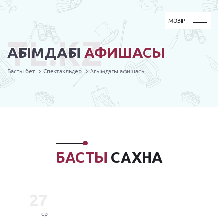
MӘЗІР
МӘЗІР
TL.KZ
АҒЫМДАҒЫ
АФИШАСЫ
Басты бет
Спектакльдер
Ағымдағы афишасы
БАСТЫ
САХНА
27
ср