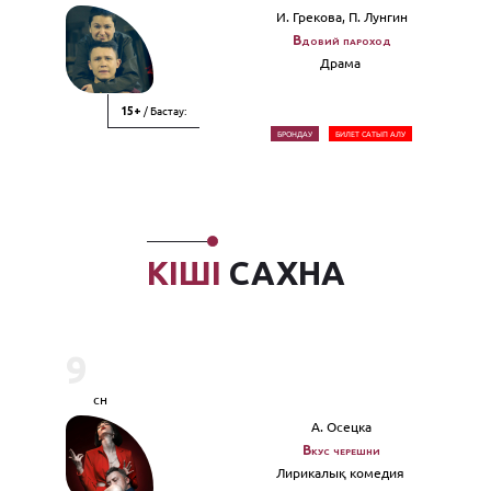
И. Грекова, П. Лунгин
Вдовий пароход
Драма
/ Бастау:
15+
БРОНДАУ
БИЛЕТ САТЫП АЛУ
КІШІ
САХНА
9
сн
А. Осецка
Вкус черешни
Лирикалық комедия