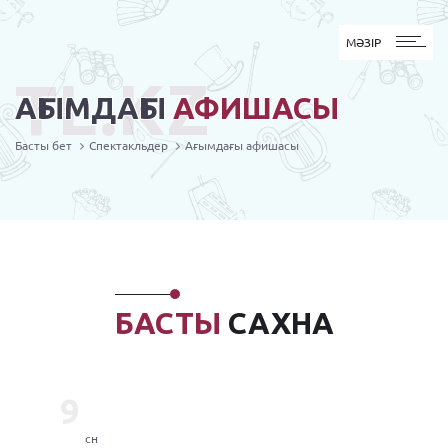
MӘЗІР
МӘЗІР
TL.KZ
АҒЫМДАҒЫ
АФИШАСЫ
Басты бет
Спектакльдер
Ағымдағы афишасы
БАСТЫ
САХНА
9
сн