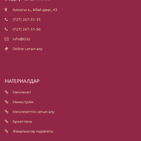
Алматы қ., Абай даңғ., 43
(727) 267-31-35
(727) 267-31-36
info@tl.kz
Online сатып алу
МАТЕРИАЛДАР
Мемлекет
Министрлік
Мемлекеттік сатып алу
Құжаттама
Жаңалықтар мұрағаты