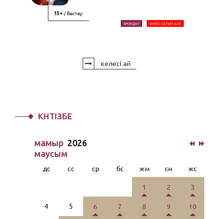
/ Бастау:
15+
БРОНДАУ
БИЛЕТ САТЫП АЛУ
келесі ай
КҮНТІЗБЕ
мамыр
2026
маусым
дс
сс
ср
бс
жм
сн
жс
1
2
3
4
5
6
7
8
9
10