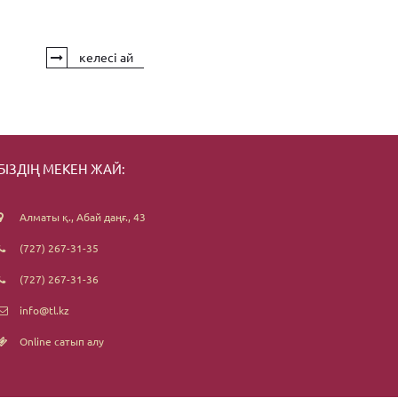
келесі ай
БІЗДІҢ МЕКЕН ЖАЙ:
Алматы қ., Абай даңғ., 43
(727) 267-31-35
(727) 267-31-36
info@tl.kz
Online сатып алу