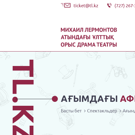
ticket@tl.kz
(727) 267-
TL.KZ
АҒЫМДАҒЫ
АФ
Басты бет
Спектакльдер
Ағым