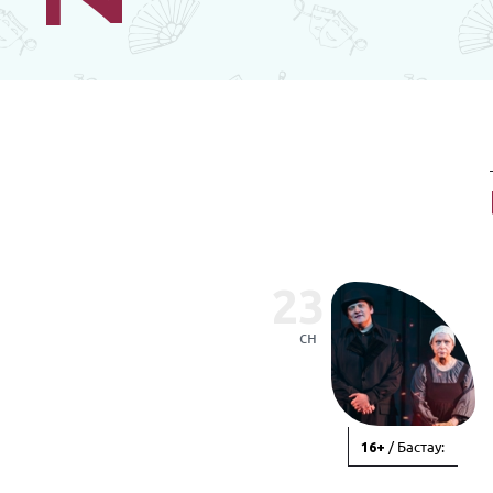
23
сн
/ Бастау:
16+