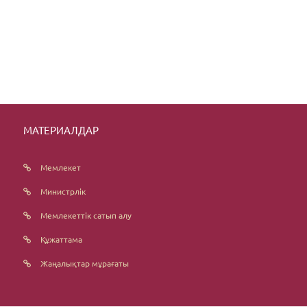
МАТЕРИАЛДАР
Мемлекет
Министрлік
Мемлекеттік сатып алу
Құжаттама
Жаңалықтар мұрағаты