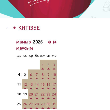
КҮНТІЗБЕ
мамыр
2026
маусым
дс
сс
ср
бс
жм
сн
жс
1
2
3
4
5
6
7
8
9
10
11
12
13
14
15
16
17
18
19
20
21
22
23
24
25
26
27
28
29
30
31