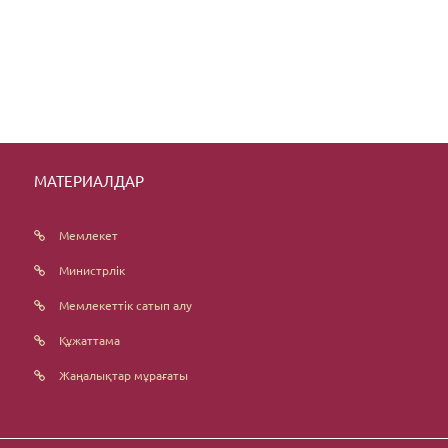
МАТЕРИАЛДАР
Мемлекет
Министрлік
Мемлекеттік сатып алу
Құжаттама
Жаңалықтар мұрағаты