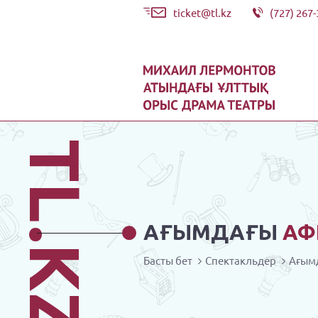
ticket@tl.kz
(727) 267-
TL.KZ
АҒЫМДАҒЫ
АФ
Басты бет
Спектакльдер
Ағым