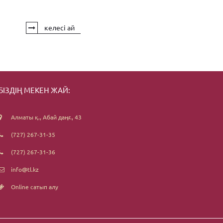
келесі ай
БІЗДІҢ МЕКЕН ЖАЙ:
Алматы қ., Абай даңғ., 43
(727) 267-31-35
(727) 267-31-36
info@tl.kz
Online сатып алу