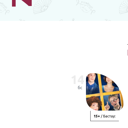
14
бс
/ Бастау:
15+