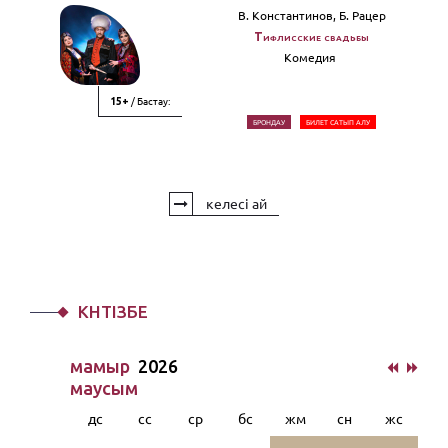
В. Константинов, Б. Рацер
Тифлисские свадьбы
Комедия
/ Бастау:
15+
БРОНДАУ
БИЛЕТ САТЫП АЛУ
келесі ай
КҮНТІЗБЕ
мамыр
2026
маусым
дс
сс
ср
бс
жм
сн
жс