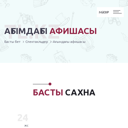
MӘЗІР
МӘЗІР
TL.KZ
АҒЫМДАҒЫ
АФИШАСЫ
Басты бет
Спектакльдер
Ағымдағы афишасы
БАСТЫ
САХНА
24
жс