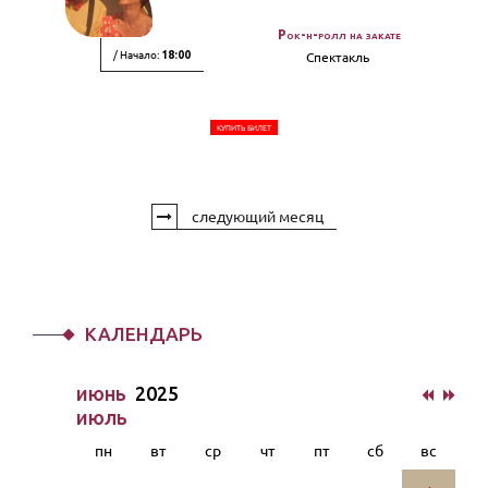
Рок-н-ролл на закате
/ Начало:
Спектакль
18:00
КУПИТЬ БИЛЕТ
следующий месяц
КАЛЕНДАРЬ
июнь
2025
июль
пн
вт
ср
чт
пт
сб
вс