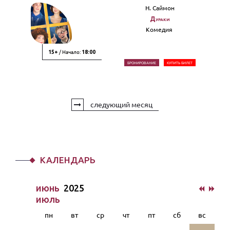
Н. Саймон
Дураки
Комедия
/ Начало:
15+
18:00
БРОНИРОВАНИЕ
КУПИТЬ БИЛЕТ
следующий месяц
КАЛЕНДАРЬ
июнь
2025
июль
пн
вт
ср
чт
пт
сб
вс