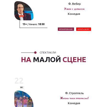
Ф. Вебер
Ужин с дураком
Комедия
/ Начало:
15+
18:00
БРОНИРОВАНИЕ
КУПИТЬ БИЛЕТ
СПЕКТАКЛИ
НА
МАЛОЙ
СЦЕНЕ
22
вс
Ф. Строппель
Жизнь таки прекрасна!
Комедия