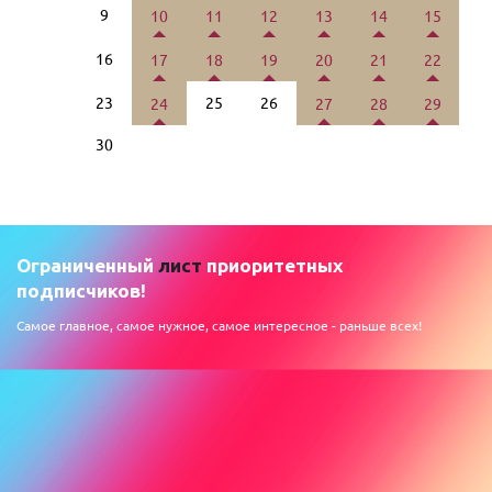
9
10
11
12
13
14
15
16
17
18
19
20
21
22
23
25
26
24
27
28
29
30
Ограниченный
лист
приоритетных
подписчиков!
Самое главное, самое нужное, самое интересное - раньше всех!