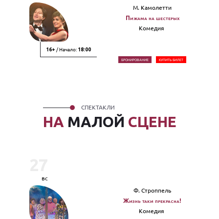
М. Камолетти
Пижама на шестерых
Комедия
/ Начало:
16+
18:00
БРОНИРОВАНИЕ
КУПИТЬ БИЛЕТ
СПЕКТАКЛИ
НА
МАЛОЙ
СЦЕНЕ
27
вс
Ф. Строппель
Жизнь таки прекрасна!
Комедия