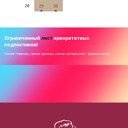
28
29
30
Ограниченный
лист
приоритетных
подписчиков!
Самое главное, самое нужное, самое интересное - раньше всех!