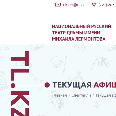
ticket@tl.kz
(727) 267-
TL.KZ
ТЕКУЩАЯ
АФИ
Главная
Спектакли
Текущая а