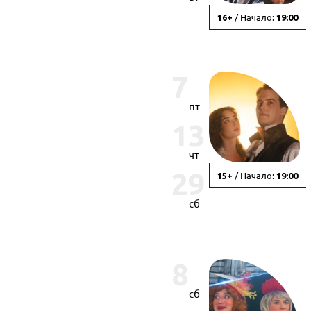
/ Начало:
16+
19:00
7
пт
13
чт
29
/ Начало:
15+
19:00
сб
8
сб