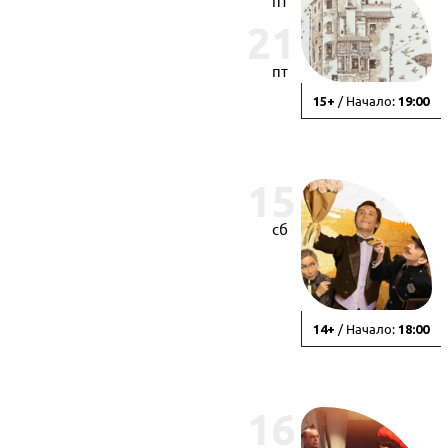
пт
21
пт
/ Начало:
15+
19:00
15
сб
/ Начало:
14+
18:00
16