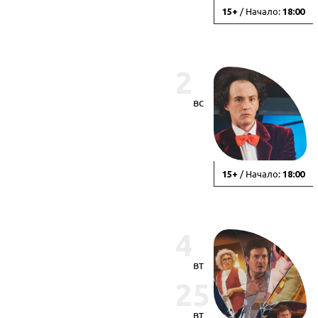
/ Начало:
15+
18:00
2
вс
/ Начало:
15+
18:00
4
вт
25
вт