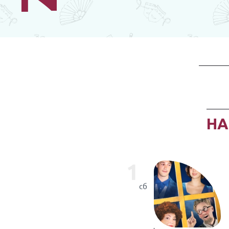
Н
1
сб