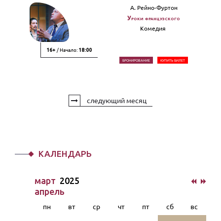
А. Рейно-Фуртон
Уроки французского
Комедия
/ Начало:
16+
18:00
БРОНИРОВАНИЕ
КУПИТЬ БИЛЕТ
следующий месяц
КАЛЕНДАРЬ
март
2025
апрель
пн
вт
ср
чт
пт
сб
вс