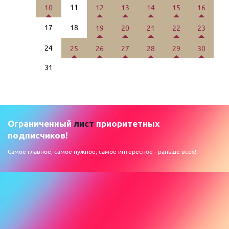
11
10
12
13
14
15
16
17
18
19
20
21
22
23
24
25
26
27
28
29
30
31
Ограниченный
лист
приоритетных
подписчиков!
Самое главное, самое нужное, самое интересное - раньше всех!