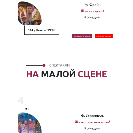
М. Фрейн
Шум за сценой
Комедия
/ Начало:
16+
19:00
БРОНИРОВАНИЕ
КУПИТЬ БИЛЕТ
СПЕКТАКЛИ
НА
МАЛОЙ
СЦЕНЕ
4
вт
Ф. Строппель
Жизнь таки прекрасна!
Комедия