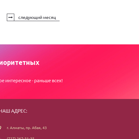
следующий месяц
иоритетных
ое интересное - раньше всех!
НАШ АДРЕС:
г. Алматы, пр. Абая, 43
(727) 267-31-35