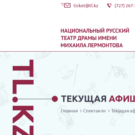
ticket@tl.kz
(727) 267-
TL.KZ
ТЕКУЩАЯ
АФИ
Главная
Спектакли
Текущая а