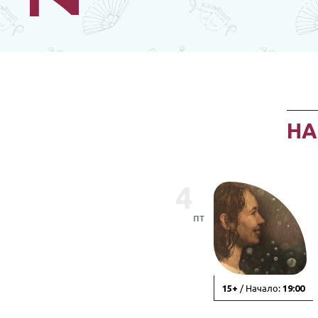
Н
4
пт
/ Начало:
15+
19:00