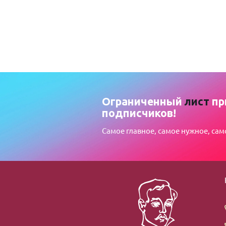
Ограниченный
лист
пр
подписчиков!
Самое главное, самое нужное, сам