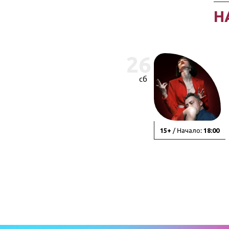
Н
26
сб
/ Начало:
15+
18:00