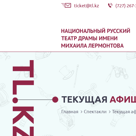
ticket@tl.kz
(727) 267-
TL.KZ
ТЕКУЩАЯ
АФИ
Главная
Спектакли
Текущая а