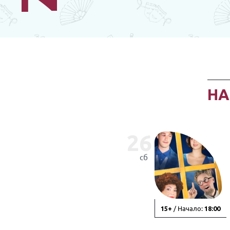
Н
26
сб
/ Начало:
15+
18:00