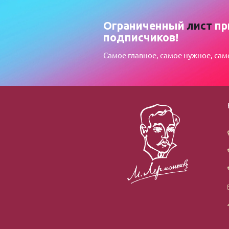
Ограниченный
лист
пр
подписчиков!
Самое главное, самое нужное, сам