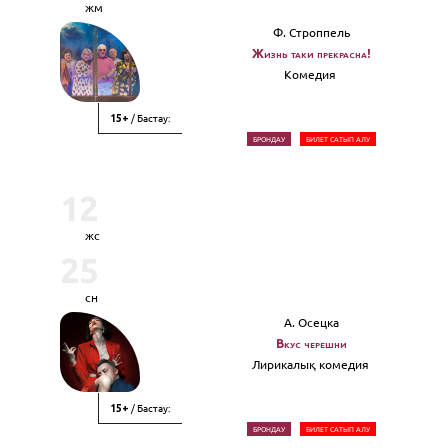
жм
Ф. Строппель
Жизнь таки прекрасна!
Комедия
/ Бастау:
15+
БРОНДАУ
БИЛЕТ САТЫП АЛУ
12
жс
25
сн
А. Осецка
Вкус черешни
Лирикалық комедия
/ Бастау:
15+
БРОНДАУ
БИЛЕТ САТЫП АЛУ