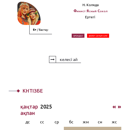
Н. Коляда
Финист Ясный Сокол
Ертегi
/ Бастау:
6+
БРОНДАУ
БИЛЕТ САТЫП АЛУ
келесі ай
КҮНТІЗБЕ
қаңтар
2025
ақпан
дс
сс
ср
бс
жм
сн
жс