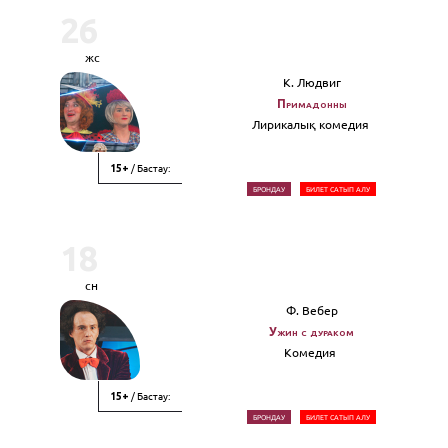
26
жс
К. Людвиг
Примадонны
Лирикалық комедия
/ Бастау:
15+
БРОНДАУ
БИЛЕТ САТЫП АЛУ
18
сн
Ф. Вебер
Ужин с дураком
Комедия
/ Бастау:
15+
БРОНДАУ
БИЛЕТ САТЫП АЛУ