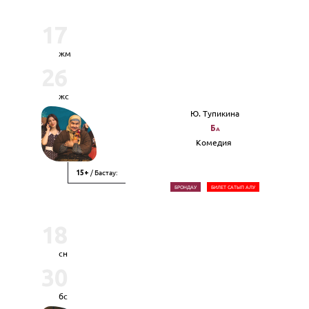
17
жм
26
жс
Ю. Тупикина
Ба
Комедия
/ Бастау:
15+
БРОНДАУ
БИЛЕТ САТЫП АЛУ
18
сн
30
бс