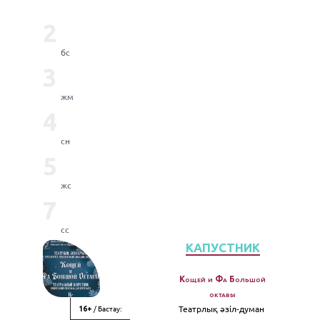
2
бс
3
жм
4
сн
5
жс
7
сс
КАПУСТНИК
Кощей и Фа Большой
октавы
/ Бастау:
Театрлық әзiл-думан
16+