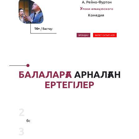
А. Рейно-Фуртон
Уроки французского
Комедия
/ Бастау:
16+
БРОНДАУ
БИЛЕТ САТЫП АЛУ
БАЛАЛАРҒА
АРНАЛҒАН
ЕРТЕГІЛЕР
2
бс
3