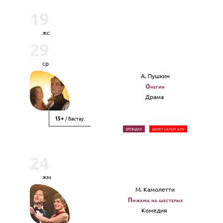
19
жс
29
ср
А. Пушкин
Онегин
Драма
/ Бастау:
15+
БРОНДАУ
БИЛЕТ САТЫП АЛУ
24
жм
М. Камолетти
Пижама на шестерых
Комедия