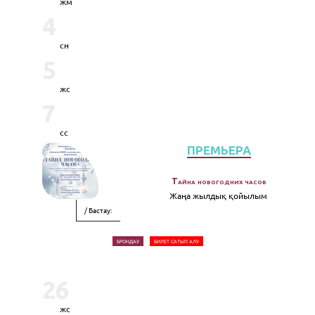
жм
4
сн
5
жс
7
сс
ПРЕМЬЕРА
Тайна новогодних часов
Жаңа жылдық қойылым
/ Бастау:
БРОНДАУ
БИЛЕТ САТЫП АЛУ
26
жс