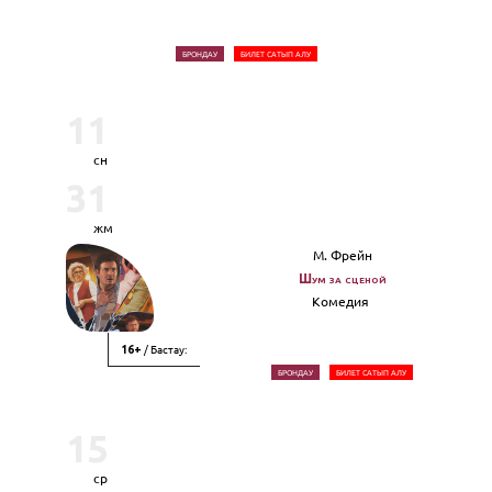
БРОНДАУ
БИЛЕТ САТЫП АЛУ
11
сн
31
жм
М. Фрейн
Шум за сценой
Комедия
/ Бастау:
16+
БРОНДАУ
БИЛЕТ САТЫП АЛУ
15
ср