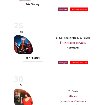
/ Бастау:
16+
БРОНДАУ
БИЛЕТ САТЫП АЛУ
25
сн
В. Константинов, Б. Рацер
Тифлисские свадьбы
Комедия
/ Бастау:
15+
БРОНДАУ
БИЛЕТ САТЫП АЛУ
30
бс
М. Поли
Жижи
(Страсти на Лазурном