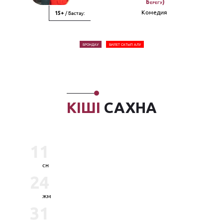
Берегу)
Комедия
/ Бастау:
15+
БРОНДАУ
БИЛЕТ САТЫП АЛУ
КІШІ
САХНА
11
сн
24
жм
31