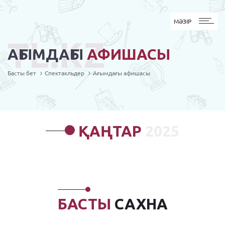
MӘЗІР
МӘЗІР
TL.KZ
АҒЫМДАҒЫ
АФИШАСЫ
Басты бет
Спектакльдер
Ағымдағы афишасы
ҚАҢТАР
2025
БАСТЫ
САХНА