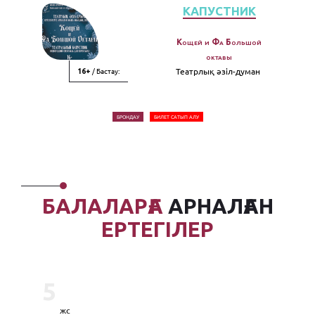
КАПУСТНИК
Кощей и Фа Большой
октавы
/ Бастау:
Театрлық әзiл-думан
16+
БРОНДАУ
БИЛЕТ САТЫП АЛУ
БАЛАЛАРҒА
АРНАЛҒАН
ЕРТЕГІЛЕР
5
жс