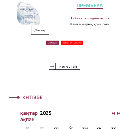
ПРЕМЬЕРА
Тайна новогодних часов
Жаңа жылдық қойылым
/ Бастау:
БРОНДАУ
БИЛЕТ САТЫП АЛУ
келесі ай
КҮНТІЗБЕ
қаңтар
2025
ақпан
дс
сс
ср
бс
жм
сн
жс