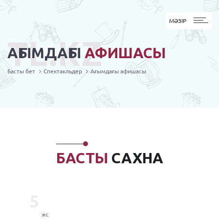
MӘЗІР
МӘЗІР
TL.KZ
АҒЫМДАҒЫ
АФИШАСЫ
Басты бет
Спектакльдер
Ағымдағы афишасы
БАСТЫ
САХНА
5
жс