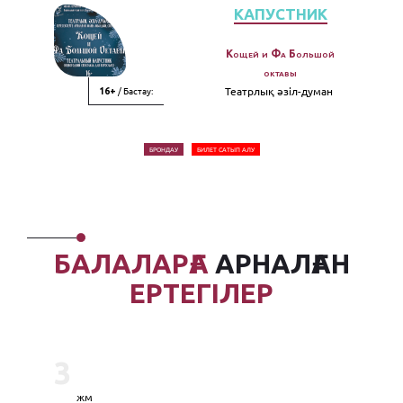
КАПУСТНИК
Кощей и Фа Большой
октавы
/ Бастау:
Театрлық әзiл-думан
16+
БРОНДАУ
БИЛЕТ САТЫП АЛУ
БАЛАЛАРҒА
АРНАЛҒАН
ЕРТЕГІЛЕР
3
жм