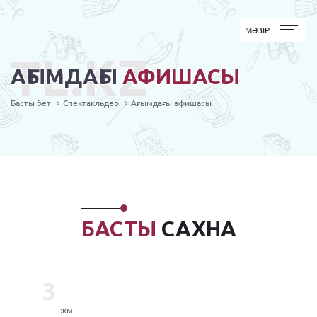
MӘЗІР
МӘЗІР
TL.KZ
АҒЫМДАҒЫ
АФИШАСЫ
Басты бет
Спектакльдер
Ағымдағы афишасы
БАСТЫ
САХНА
3
жм