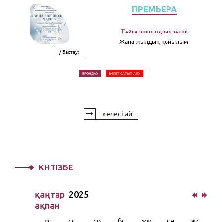
ПРЕМЬЕРА
Тайна новогодних часов
Жаңа жылдық қойылым
/ Бастау:
БРОНДАУ
БИЛЕТ САТЫП АЛУ
келесі ай
КҮНТІЗБЕ
қаңтар
2025
ақпан
дс
сс
ср
бс
жм
сн
жс