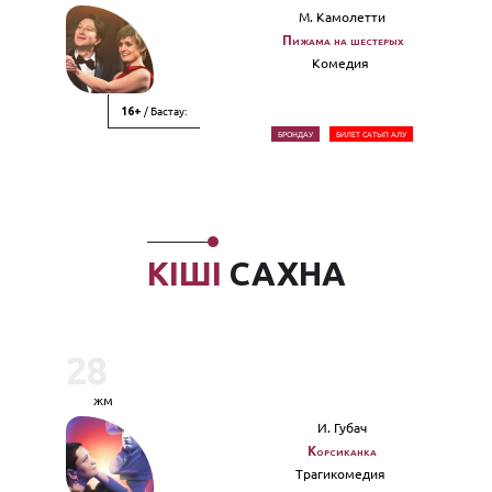
М. Камолетти
Пижама на шестерых
Комедия
/ Бастау:
16+
БРОНДАУ
БИЛЕТ САТЫП АЛУ
КІШІ
САХНА
28
жм
И. Губач
Корсиканка
Трагикомедия