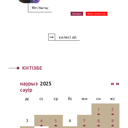
/ Бастау:
15+
БРОНДАУ
БИЛЕТ САТЫП АЛУ
келесі ай
КҮНТІЗБЕ
наурыз
2025
сәуiр
дс
сс
ср
бс
жм
сн
жс
1
2
3
6
4
5
7
8
9