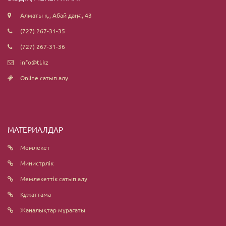
Алматы қ., Абай даңғ., 43
(727) 267-31-35
(727) 267-31-36
info@tl.kz
Online сатып алу
МАТЕРИАЛДАР
Мемлекет
Министрлік
Мемлекеттік сатып алу
Құжаттама
Жаңалықтар мұрағаты