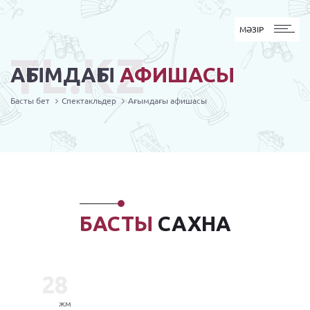
MӘЗІР
МӘЗІР
TL.KZ
АҒЫМДАҒЫ
АФИШАСЫ
Басты бет
Спектакльдер
Ағымдағы афишасы
БАСТЫ
САХНА
28
жм