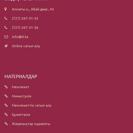
Алматы қ., Абай даңғ., 43
(727) 267-31-35
(727) 267-31-36
info@tl.kz
Online сатып алу
МАТЕРИАЛДАР
Мемлекет
Министрлік
Мемлекеттік сатып алу
Құжаттама
Жаңалықтар мұрағаты