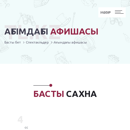
MӘЗІР
МӘЗІР
TL.KZ
АҒЫМДАҒЫ
АФИШАСЫ
Басты бет
Спектакльдер
Ағымдағы афишасы
БАСТЫ
САХНА
4
сс