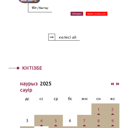
/ Бастау:
15+
БРОНДАУ
БИЛЕТ САТЫП АЛУ
келесі ай
КҮНТІЗБЕ
наурыз
2025
сәуiр
дс
сс
ср
бс
жм
сн
жс
1
2
3
6
4
5
7
8
9