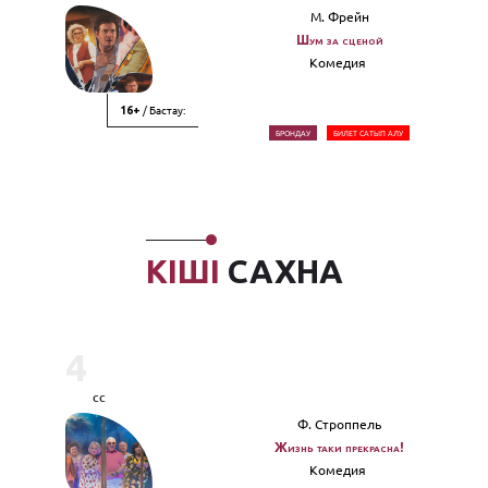
М. Фрейн
Шум за сценой
Комедия
/ Бастау:
16+
БРОНДАУ
БИЛЕТ САТЫП АЛУ
КІШІ
САХНА
4
сс
Ф. Строппель
Жизнь таки прекрасна!
Комедия