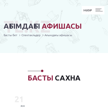
MӘЗІР
МӘЗІР
TL.KZ
АҒЫМДАҒЫ
АФИШАСЫ
Басты бет
Спектакльдер
Ағымдағы афишасы
БАСТЫ
САХНА
21
жм