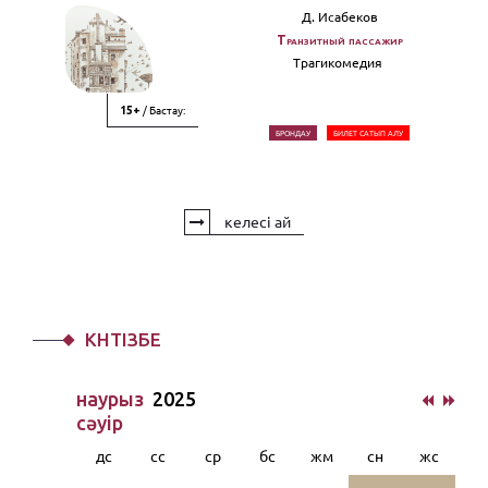
Д. Исабеков
Транзитный пассажир
Трагикомедия
/ Бастау:
15+
БРОНДАУ
БИЛЕТ САТЫП АЛУ
келесі ай
КҮНТІЗБЕ
наурыз
2025
сәуiр
дс
сс
ср
бс
жм
сн
жс