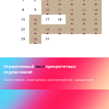
3
4
5
6
7
8
9
10
11
12
13
14
15
17
18
16
19
20
21
22
23
24
25
26
27
28
29
31
30
Ограниченный
лист
приоритетных
подписчиков!
Самое главное, самое нужное, самое интересное - раньше всех!