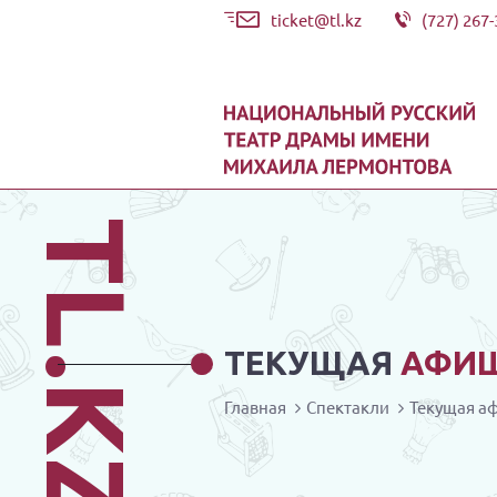
ticket@tl.kz
(727) 267-
TL.KZ
ТЕКУЩАЯ
АФИ
Главная
Спектакли
Текущая а