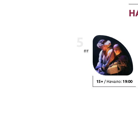
Н
5
пт
/ Начало:
15+
19:00