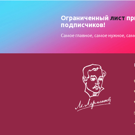
Ограниченный
лист
пр
подписчиков!
Самое главное, самое нужное, сам