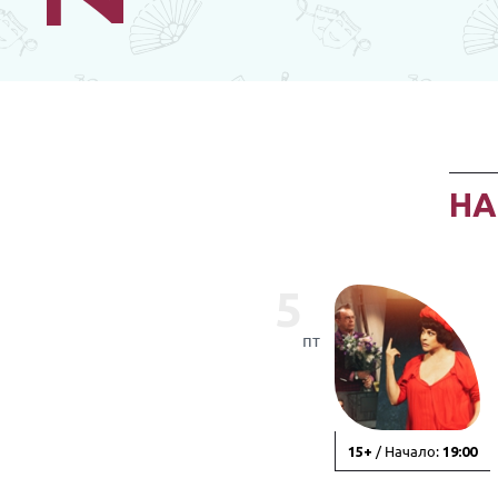
Н
5
пт
/ Начало:
15+
19:00