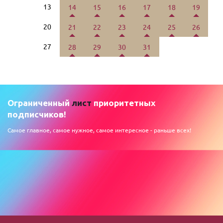
13
14
15
16
17
18
19
20
21
22
23
24
25
26
27
28
29
30
31
Ограниченный
лист
приоритетных
подписчиков!
Самое главное, самое нужное, самое интересное - раньше всех!