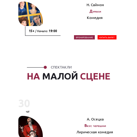
Н. Саймон
Дураки
Комедия
/ Начало:
15+
19:00
БРОНИРОВАНИЕ
КУПИТЬ БИЛЕТ
СПЕКТАКЛИ
НА
МАЛОЙ
СЦЕНЕ
30
чт
А. Осецка
Вкус черешни
Лирическая комедия