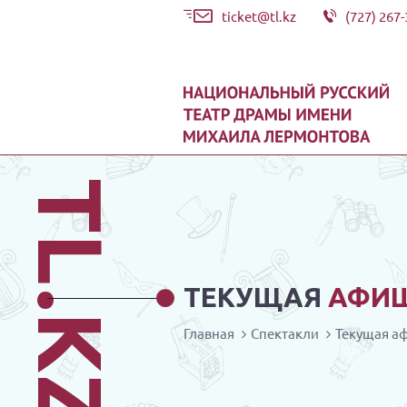
ticket@tl.kz
(727) 267-
TL.KZ
ТЕКУЩАЯ
АФИ
Главная
Спектакли
Текущая а