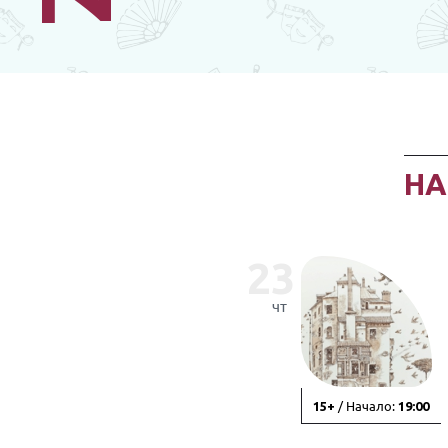
Н
23
чт
/ Начало:
15+
19:00