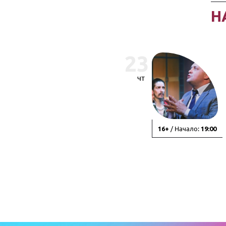
Н
23
чт
/ Начало:
16+
19:00