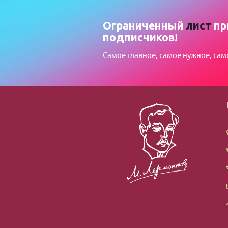
Ограниченный
лист
пр
подписчиков!
Самое главное, самое нужное, сам