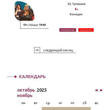
Ю. Тупикина
Ба
Комедия
/ Начало:
15+
19:00
БРОНИРОВАНИЕ
КУПИТЬ БИЛЕТ
следующий месяц
КАЛЕНДАРЬ
октябрь
2025
ноябрь
пн
вт
ср
чт
пт
сб
вс