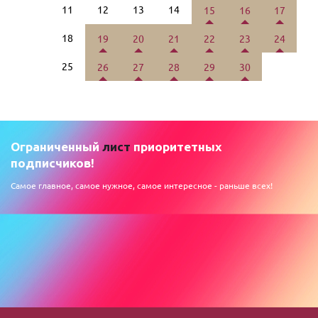
11
12
13
14
15
16
17
18
19
20
21
22
23
24
25
26
27
28
29
30
Ограниченный
лист
приоритетных
подписчиков!
Самое главное, самое нужное, самое интересное - раньше всех!