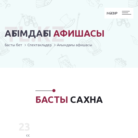
MӘЗІР
МӘЗІР
TL.KZ
АҒЫМДАҒЫ
АФИШАСЫ
Басты бет
Спектакльдер
Ағымдағы афишасы
БАСТЫ
САХНА
23
сс