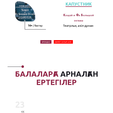
КАПУСТНИК
Кощей и Фа Большой
октавы
/ Бастау:
Театрлық әзiл-думан
16+
БРОНДАУ
БИЛЕТ САТЫП АЛУ
БАЛАЛАРҒА
АРНАЛҒАН
ЕРТЕГІЛЕР
23
сс