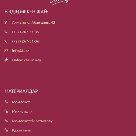
БІЗДІҢ МЕКЕН ЖАЙ:
Алматы қ., Абай даңғ., 43
(727) 267-31-35
(727) 267-31-36
info@tl.kz
Online сатып алу
МАТЕРИАЛДАР
Мемлекет
Министрлік
Мемлекеттік сатып алу
Құжаттама