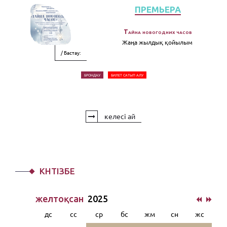
ПРЕМЬЕРА
Тайна новогодних часов
Жаңа жылдық қойылым
/ Бастау:
БРОНДАУ
БИЛЕТ САТЫП АЛУ
келесі ай
КҮНТІЗБЕ
желтоқсан
2025
дс
сс
ср
бс
жм
сн
жс