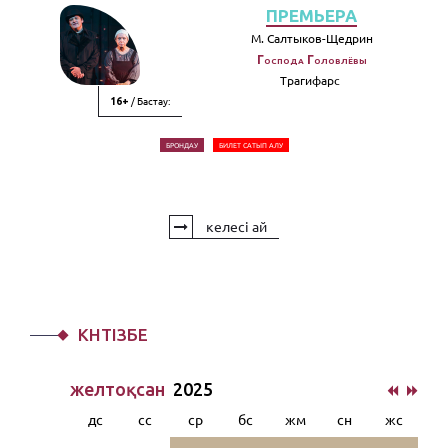
ПРЕМЬЕРА
М. Салтыков-Щедрин
Господа Головлёвы
Трагифарс
/ Бастау:
16+
БРОНДАУ
БИЛЕТ САТЫП АЛУ
келесі ай
КҮНТІЗБЕ
желтоқсан
2025
дс
сс
ср
бс
жм
сн
жс