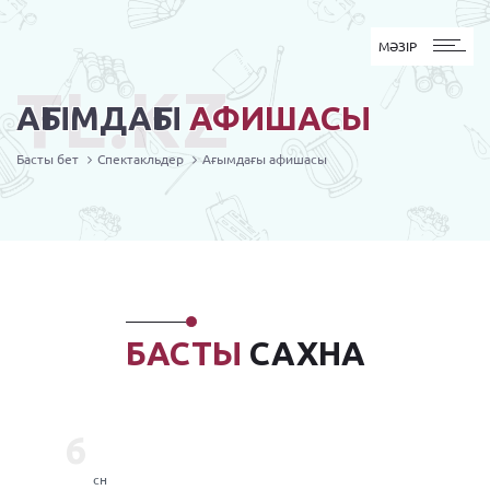
MӘЗІР
МӘЗІР
TL.KZ
АҒЫМДАҒЫ
АФИШАСЫ
Басты бет
Спектакльдер
Ағымдағы афишасы
БАСТЫ
САХНА
6
сн