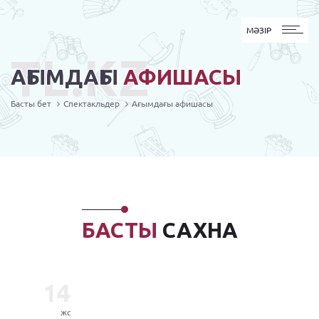
MӘЗІР
МӘЗІР
TL.KZ
АҒЫМДАҒЫ
АФИШАСЫ
Басты бет
Спектакльдер
Ағымдағы афишасы
БАСТЫ
САХНА
14
жс