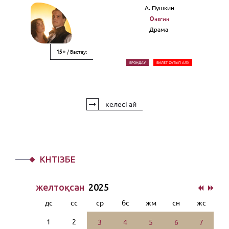
А. Пушкин
Онегин
Драма
/ Бастау:
15+
БРОНДАУ
БИЛЕТ САТЫП АЛУ
келесі ай
КҮНТІЗБЕ
желтоқсан
2025
дс
сс
ср
бс
жм
сн
жс
1
2
3
4
5
6
7