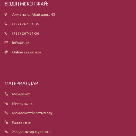
БІЗДІҢ МЕКЕН ЖАЙ:
Алматы қ., Абай даңғ., 43
(727) 267-31-35
(727) 267-31-36
info@tl.kz
Online сатып алу
МАТЕРИАЛДАР
Мемлекет
Министрлік
Мемлекеттік сатып алу
Құжаттама
Жаңалықтар мұрағаты