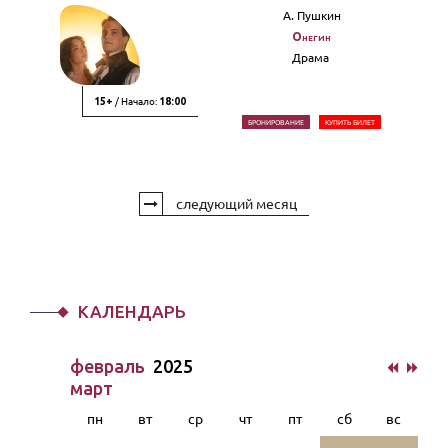
А. Пушкин
Онегин
Драма
/ Начало:
15+
18:00
БРОНИРОВАНИЕ
КУПИТЬ БИЛЕТ
следующий месяц
КАЛЕНДАРЬ
февраль
2025
март
пн
вт
ср
чт
пт
сб
вс