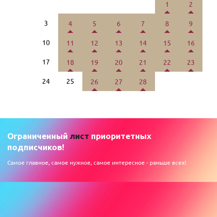
1
2
3
4
5
6
7
8
9
10
11
12
13
14
15
16
17
18
19
20
21
22
23
24
25
26
27
28
Ограниченный
лист
приоритетных
подписчиков!
Самое главное, самое нужное, самое интересное - раньше всех!